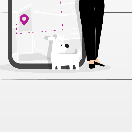
Лакомство Little One НГ
Человечек Пряня для хомяков/
крыс/мышей и песчанок
Артикул:
55733
Нет отзывов
247 ₽
В наличии