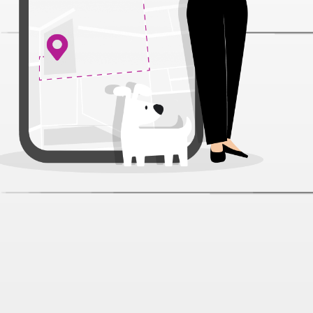
Little One Сушеная морковь Snack
для грызунов банка 200 г
Артикул:
13822
Нет отзывов
336 ₽
В наличии