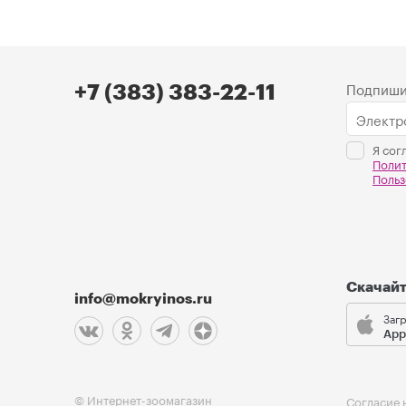
Подпиши
+7 (383) 383-22-11
Я сог
Поли
Польз
Скачай
info@mokryinos.ru
Загр
App
© Интернет-зоомагазин
Согласие 