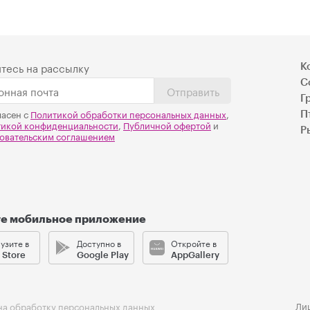
тесь на рассылку
К
С
Отправить
Г
ласен с
Политикой обработки персональных данных
,
П
тикой конфиденциальности
,
Публичной офертой
и
Р
овательским соглашением
те мобильное приложение
узите в
Доступно в
Откройте в
 Store
Google Play
AppGallery
Ли
на обработку персональных данных