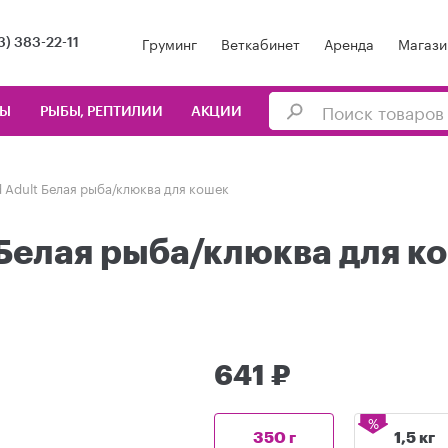
Груминг
Веткабинет
Аренда
Магази
3) 383-22-11
ЦЫ
РЫБЫ, РЕПТИЛИИ
АКЦИИ
ed Adult Белая рыба/клюква для кошек
t Белая рыба/клюква для к
641 ₽
%
350 г
1,5 кг