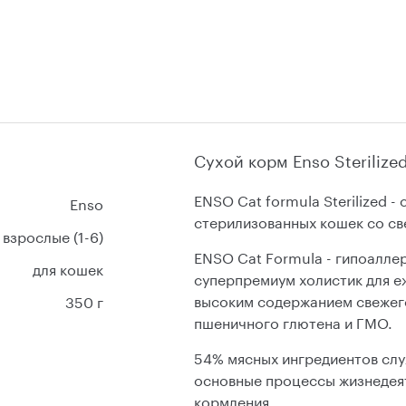
Сухой корм Enso Sterilize
ENSO Cat formula Sterilized 
Enso
стерилизованных кошек со св
взрослые (1-6)
ENSO Cat Formula - гипоаллер
для кошек
суперпремиум холистик для е
высоким содержанием свежего 
350 г
пшеничного глютена и ГМО.
54% мясных ингредиентов слу
основные процессы жизнедея
кормления.