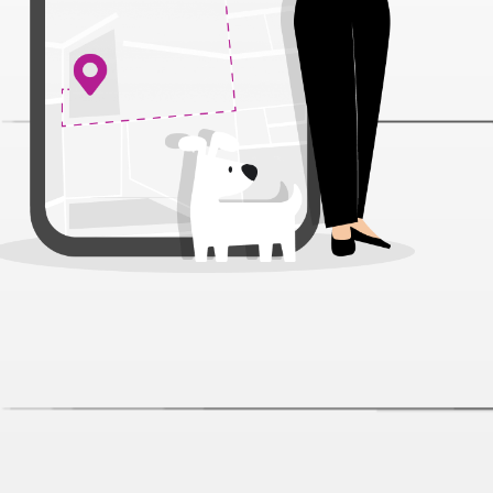
AlphaPet WOW Superpremium