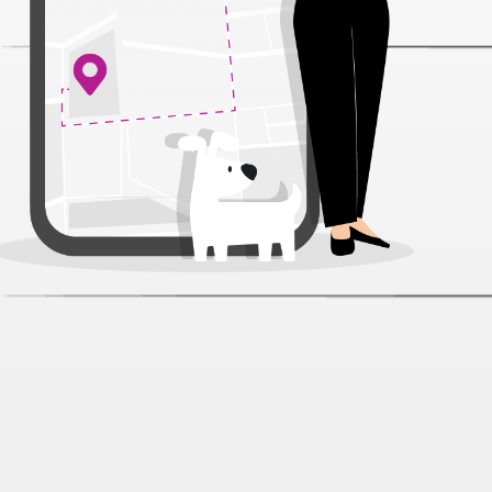
Деревенские Лакомства Adult
Тунец с крабом сурими пауч для
кошек 50 г
Артикул:
68122
Нет отзывов
169 ₽
В наличии