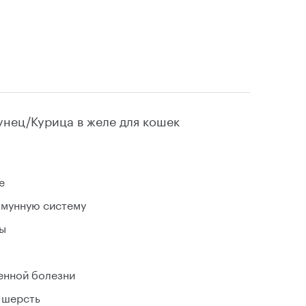
нец/Курица в желе для кошек
е
ммунную систему
мы
енной болезни
 шерсть