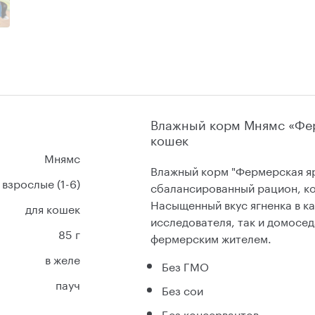
Влажный корм Мнямс «Фер
кошек
Мнямс
Влажный корм "Фермерская яр
взрослые (1-6)
сбалансированный рацион, ко
Насыщенный вкус ягненка в к
для кошек
исследователя, так и домосед
85 г
фермерским жителем.
в желе
Без ГМО
пауч
Без сои
Без консервантов