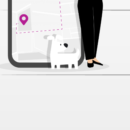
Regalos Тунец в желе пауч для
кошек 70 г
Артикул:
55955
Нет отзывов
160 ₽
Под заказ