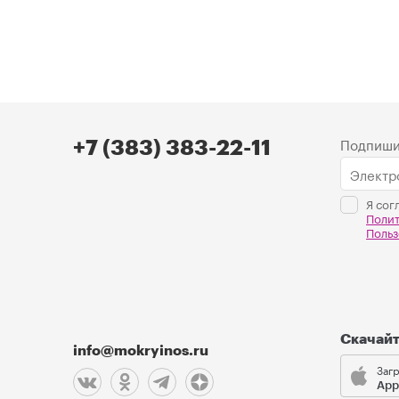
Подпиши
+7 (383) 383-22-11
Я сог
Поли
Польз
Скачай
info@mokryinos.ru
Загр
App