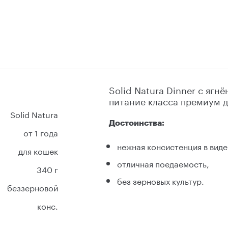
Solid Natura Dinner с ягн
питание класса премиум 
Solid Natura
Достоинства:
от 1 года
нежная консистенция в вид
для кошек
отличная поедаемость,
340 г
без зерновых культур.
беззерновой
конс.