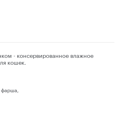
ёнком - консервированное влажное
для кошек.
е фарша,