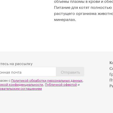
объемы плазмы в крови и об
Питание для котят полностью
растущего организма животно
минералах.
тесь на рассылку
К
С
Отправить
Г
ласен с
Политикой обработки персональных данных
,
П
тикой конфиденциальности
,
Публичной офертой
и
Р
овательским соглашением