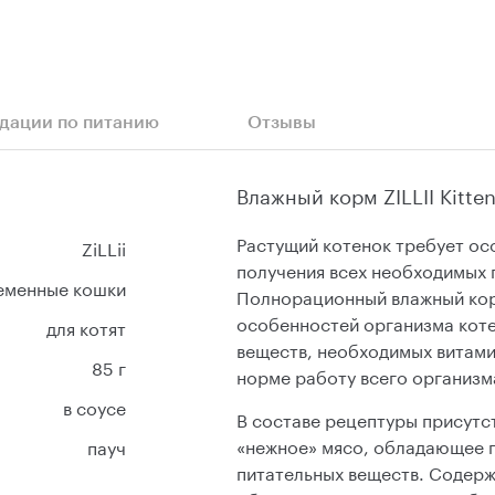
дации по питанию
Отзывы
Влажный корм ZILLII Kitte
Растущий котенок требует осо
ZiLLii
получения всех необходимых п
ременные кошки
Полнорационный влажный кор
особенностей организма кот
для котят
веществ, необходимых витами
85 г
норме работу всего организма
в соусе
В составе рецептуры присутст
«нежное» мясо, обладающее 
пауч
питательных веществ. Содерж