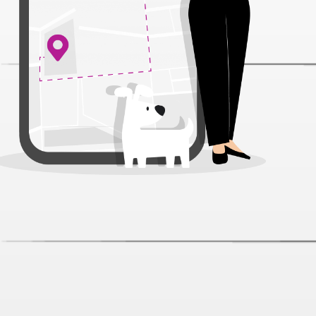
Домик-лежанка Lion LM4030-068