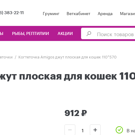
Груминг
Веткабинет
Аренда
Магази
3) 383-22-11
ЦЫ
РЫБЫ, РЕПТИЛИИ
АКЦИИ
еточки
Когтеточка Amigos джут плоская для кошек 110*570
жут плоская для кошек 11
912 ₽
В н