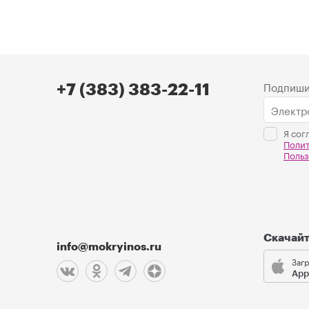
Подпиши
+7 (383) 383-22-11
Я сог
Поли
Польз
Скачай
info@mokryinos.ru
Загр
App