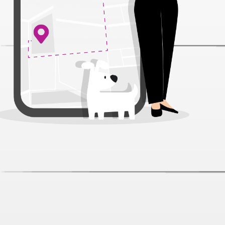
Лежанка Pride Версаль серая для