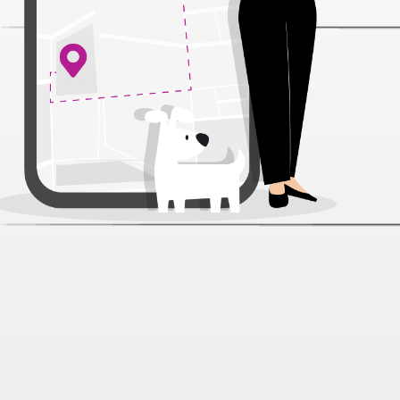
Миска N1 с котом зеленая на
ножке керамика для кошек 120 мл
13*13*9,5 см
Артикул:
48595
Нет отзывов
563 ₽
Нет в наличии