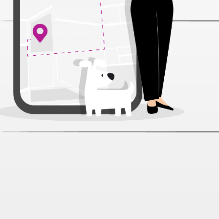
Ципровет 5% раствор для
инъекций флакон для животных
50 мл
Артикул:
50992
Нет отзывов
396 ₽
Нет в наличии