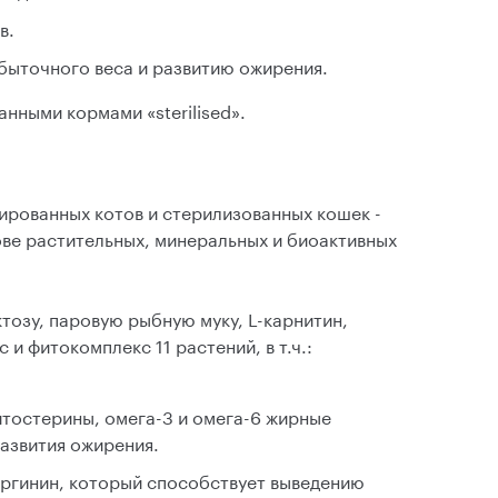
в.
быточного веса и развитию ожирения.
нными кормами «sterilised».
ованных котов и стерилизованных кошек -
ве растительных, минеральных и биоактивных
тозу, паровую рыбную муку, L-карнитин,
и фитокомплекс 11 растений, в т.ч.:
тостерины, омега-3 и омега-6 жирные
азвития ожирения.
ргинин, который способствует выведению