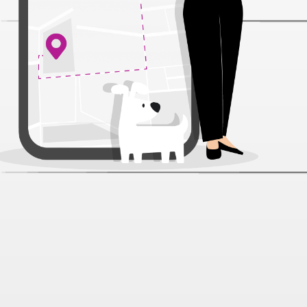
Декор Уют Коралл Зонтики
фиолетовые силикон для
аквариума
Артикул:
72387
Нет отзывов
303 ₽
Нет в наличии