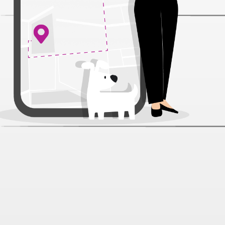
Ошейник Rich Breed кожа
подкладка №15 усиленный 1/2
для собак 32 см
Артикул:
69191
Нет отзывов
314 ₽
Нет в наличии