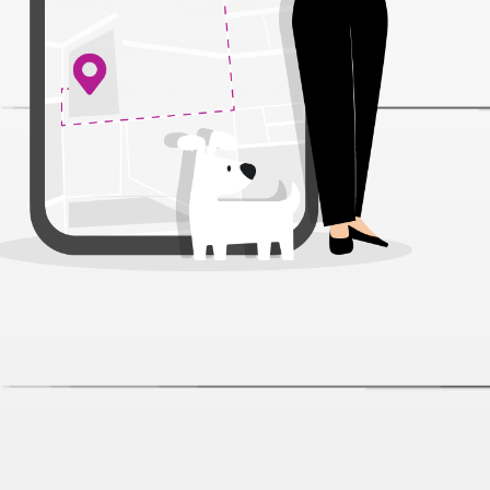
Ошейник VG Рустик