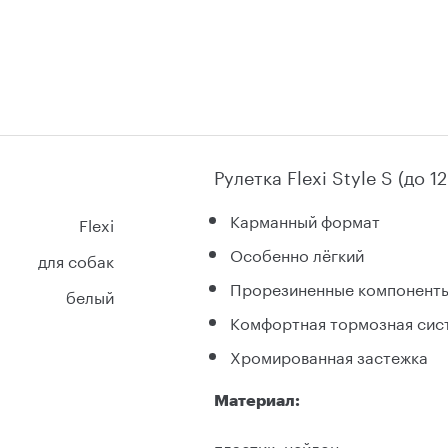
Рулетка Flexi Style S (до 1
Kарманный формат
Flexi
Oсобенно лёгкий
для собак
Прорезиненные компонент
белый
Комфортная тормозная сис
Xромированная застежка
Материал:
пластик, нейлон.