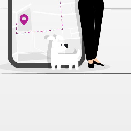
Шлейка Zooexpress FRESH LINE
капрон быстросъемная сиреневая
для собак 10 мм 30-40 см
Артикул:
32154
Нет отзывов
396 ₽
В наличии