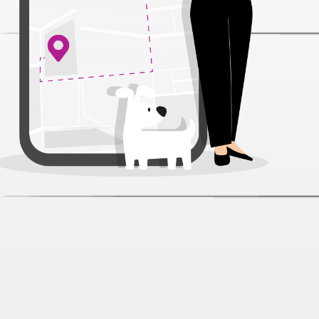
Blitz Sensitive Adult Ягненок/Рис
для собак 2 кг
Артикул:
32015
Нет отзывов
1 159 ₽
Нет в наличии