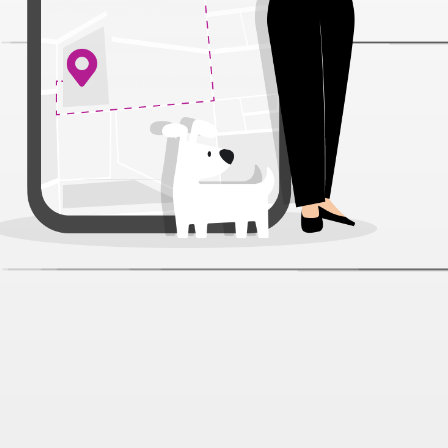
Деревенские Лакомства Holistic
Medium Adult Утка с рисом для
собак 12 кг
Артикул:
59550
Нет отзывов
11 198 ₽
Под заказ в течение 3 дней