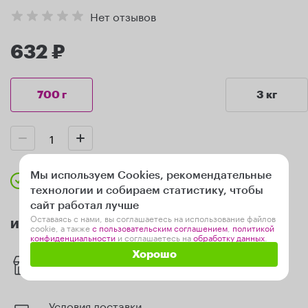
Нет отзывов
632 ₽
700 г
3 кг
Мы используем Cookies, рекомендательные
В наличии
технологии и собираем статистику, чтобы
сайт работал лучше
Оставаясь с нами, вы соглашаетесь на использование файлов
Информация
cookie, а также
с пользовательским соглашением
,
политикой
конфиденциальности
и соглашаетесь на
обработку данных
.
Наличие в магазинах
Хорошо
Цены на сайте и в магазинах могут отличаться
Условия доставки