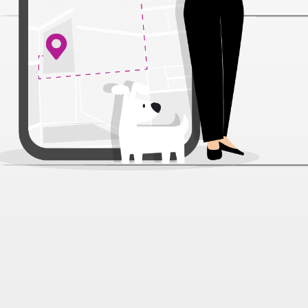
Moi мясной фарш с говядиной
ламистер для собак 100 г
Артикул:
67011
Нет отзывов
135 ₽
В наличии