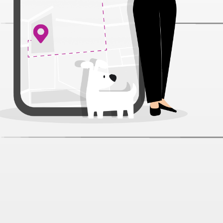
Наша Марка Говядина пауч для
собак мелких пород 85 г
Артикул:
15961
Нет отзывов
26 ₽
Под заказ