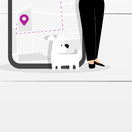
Prime Ever Superior Индейка/рис
для щенков 400 г
Артикул:
35470
Нет отзывов
338 ₽
Нет в наличии