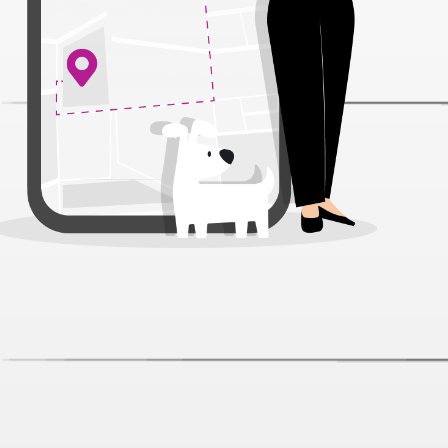
ZiLLii Adult Говядина с рубцом