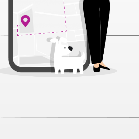
Колбаски Мнямс Курица для