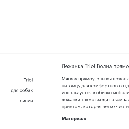
Лежанка Triol Волна прям
Мягкая прямоугольная лежанка
Triol
питомцу для комфортного от
для собак
используется в обивке мебел
лежанки также входит съемна
синий
принтом, которая легко чисти
Материал: