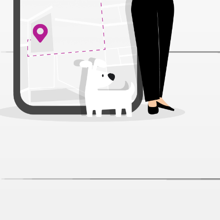
Дождевик PetFashion Ультра