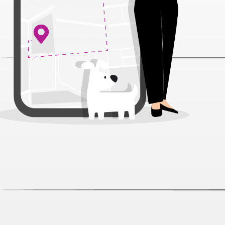
Лакомство Favet Mobility для