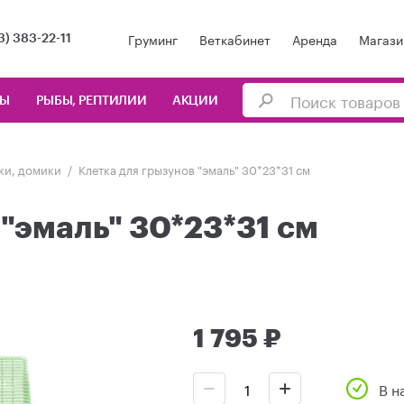
Груминг
Веткабинет
Аренда
Магази
3) 383-22-11
ЦЫ
РЫБЫ, РЕПТИЛИИ
АКЦИИ
аки, домики
Клетка для грызунов "эмаль" 30*23*31 см
 "эмаль" 30*23*31 см
1 795 ₽
В н