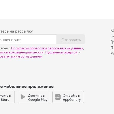
тесь на рассылку
К
С
Отправить
Г
ласен с
Политикой обработки персональных данных
,
П
тикой конфиденциальности
,
Публичной офертой
и
Р
овательским соглашением
те мобильное приложение
узите в
Доступно в
Откройте в
 Store
Google Play
AppGallery