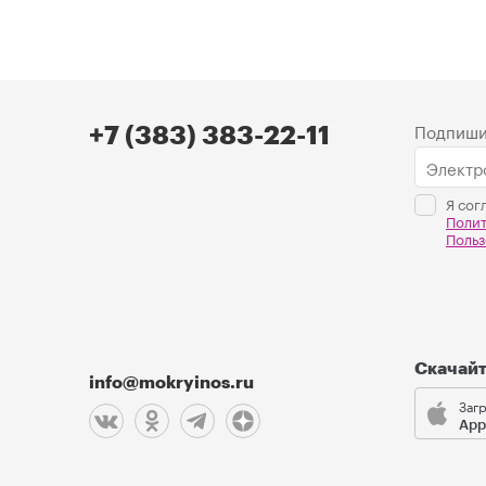
Подпиши
+7 (383) 383-22-11
Я сог
Поли
Польз
Скачай
info@mokryinos.ru
Загр
App