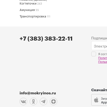
Когтеточки
243
Амуниция
55
Транспортировка
111
Подпиши
+7 (383) 383-22-11
Я сог
Поли
Польз
Скачай
info@mokryinos.ru
Загр
App