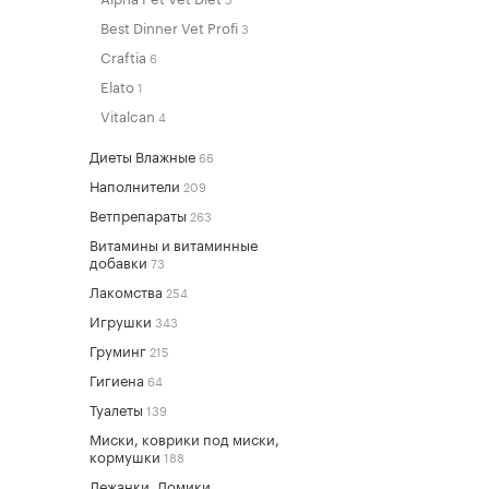
Best Dinner Vet Profi
3
Craftia
6
Elato
1
Vitalcan
4
Диеты Влажные
66
Наполнители
209
Ветпрепараты
263
Витамины и витаминные
добавки
73
Лакомства
254
Игрушки
343
Груминг
215
Гигиена
64
Туалеты
139
Миски, коврики под миски,
кормушки
188
Лежанки, Домики,