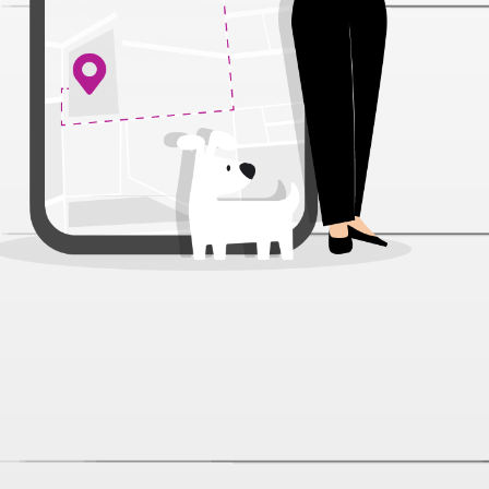
99 ₽
69 ₽
-30%
AJO Kitten&Mom в соусе
пауч для кошек и котят 85
г
99 ₽
69 ₽
-30%
AJO Sensitive в соусе
пауч для кошек 85 г