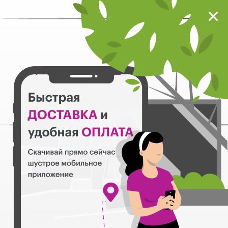
Мокрый нос
Загрузить
Шустрое мобильное приложение
Назад
3
AJO
Корма Влажные
761
Фильтры
0
-30%
AJO Delicate Taste в
соусе пауч для кошек и
котят 85 г