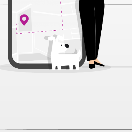
1,3 кг
530 ₽
1,9 кг
542 ₽
Kitekat Мясной пир для
кошек
1,9 кг
606 ₽