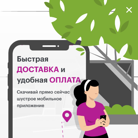
Мокрый нос
Загрузить
Шустрое мобильное приложение
Назад
3
Сухой корм Kitekat для кошек
Корма Сухие
301
Фильтры
0
Kitekat Телятинка для
кошек