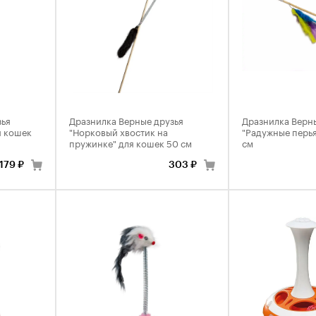
зья
Дразнилка Верные друзья
Дразнилка Верн
я кошек
"Норковый хвостик на
"Радужные перья
пружинке" для кошек 50 см
см
179 ₽
303 ₽