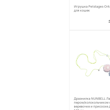
Игрушка Petstages Ork
для кошек
Дразнилка NUNBELL Ла
пером/колокольчиком 
веревочке и присоске 
140 см