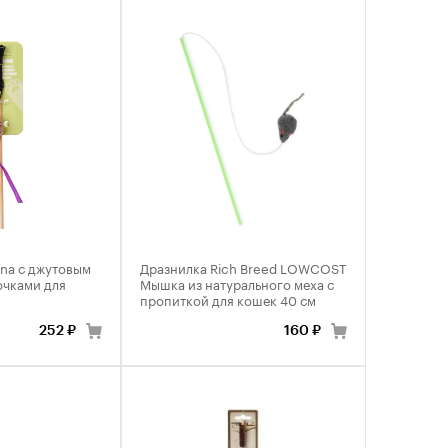
na с джутовым
Дразнилка Rich Breed LOWCOST
очками для
Мышка из натурального меха с
пропиткой для кошек 40 см
252 ₽
160 ₽