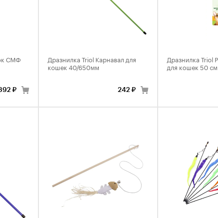
нок СМФ
Дразнилка Triol Карнавал для
Дразнилка Triol
кошек 40/650мм
для кошек 50 см
392 ₽
242 ₽