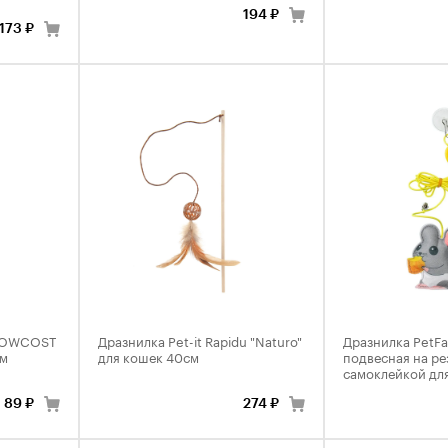
194 ₽
173 ₽
 LOWCOST
Дразнилка Pet-it Rapidu "Naturo"
Дразнилка PetFa
см
для кошек 40см
подвесная на ре
самоклейкой для
89 ₽
274 ₽