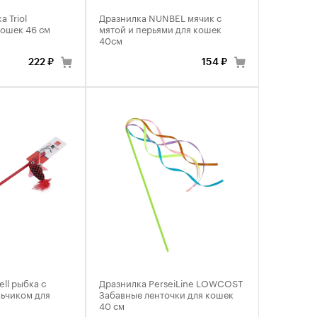
 Triol
Дразнилка NUNBEL мячик с
кошек 46 см
мятой и перьями для кошек
40см
222 ₽
154 ₽
ll рыбка с
Дразнилка PerseiLine LOWCOST
льчиком для
Забавные ленточки для кошек
40 см