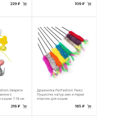
229 ₽
109 ₽
shion Зверята
Дразнилка PetFashion Люкс
зинке с
Пушистик натур.мех и перья
 кошек 7-19 см
пластик для кошек
216 ₽
185 ₽