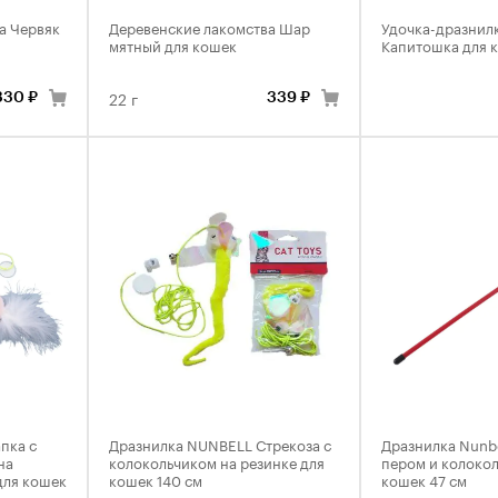
a Червяк
Деревенские лакомства Шар
Удочка-дразнилка
мятный для кошек
Капитошка для 
22 г
330 ₽
339 ₽
пка с
Дразнилка NUNBELL Стрекоза с
Дразнилка Nunbe
на
колокольчиком на резинке для
пером и колоко
для кошек
кошек 140 см
кошек 47 см