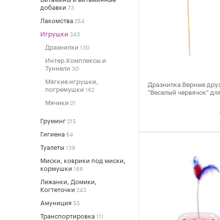
добавки
73
Лакомства
254
Игрушки
343
Дразнилки
130
Интер.Комплексы и
Туннели
30
Мягкие игрушки,
Дразнилка Верные дру
погремушки
162
"Веселый червячок" дл
Мячики
21
Груминг
215
Гигиена
64
Туалеты
139
Миски, коврики под миски,
кормушки
188
Лежанки, Домики,
Когтеточки
243
Амуниция
55
Транспортировка
111