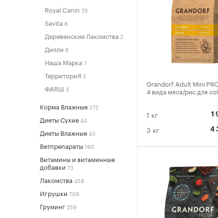
Royal Canin
35
Savita
8
Деревенские Лакомства
2
Дилли
6
Наша Марка
7
ТерриториЯ
3
Grandorf Adult Mini P
ФАRШ
3
4 вида мяса/рис для со
Корма Влажные
372
1 кг
1 
Диеты Сухие
44
3 кг
4 
Диеты Влажные
43
Ветпрепараты
190
Витамины и витаминные
добавки
73
Лакомства
458
Игрушки
709
Груминг
259