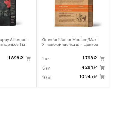
uppy All breeds
Grandorf Junior Medium/Maxi
ля щенков 1 кг
Ягненок/индейка для щенков
1 кг
1 898 ₽
1 798 ₽
3 кг
4 284 ₽
10 кг
10 245 ₽