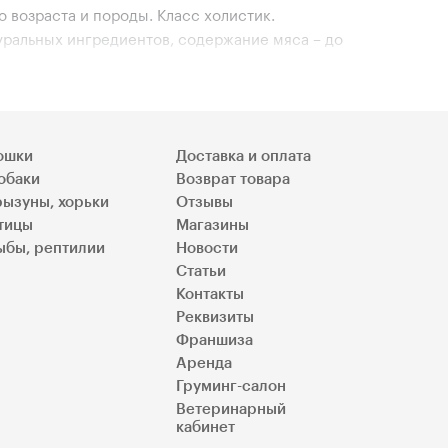
 возраста и породы. Класс холистик.
уральных ингредиентов, содержание мяса – до
узы, сои, красителей – подтверждение этого),
и, фрукты, злаки, натуральные масла и другие
тятся о здоровье сердечно-сосудистой и опорно-
ошки
Доставка и оплата
обаки
Возврат товара
рызуны, хорьки
Отзывы
осибирске. Мы предлагаем низкие цены, скидки,
тицы
Магазины
ыбы, рептилии
Новости
Статьи
Контакты
Реквизиты
Франшиза
Аренда
Груминг-салон
Ветеринарный
кабинет