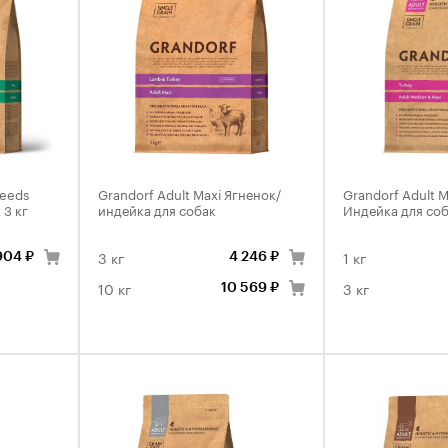
reeds
Grandorf Adult Maxi Ягненок/
Grandorf Adult
 3 кг
индейка для собак
Индейка для со
3 кг
1 кг
904 ₽
4 246 ₽
10 кг
3 кг
10 569 ₽