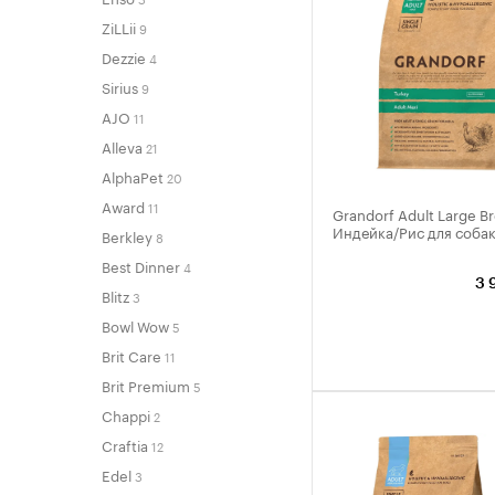
ZiLLii
9
Dezzie
4
Sirius
9
AJO
11
Alleva
21
AlphaPet
20
Award
11
Grandorf Adult Large B
Индейка/Рис для собак
Berkley
8
Best Dinner
4
3 
Blitz
3
Bowl Wow
5
Brit Care
11
Brit Premium
5
Chappi
2
Craftia
12
Edel
3