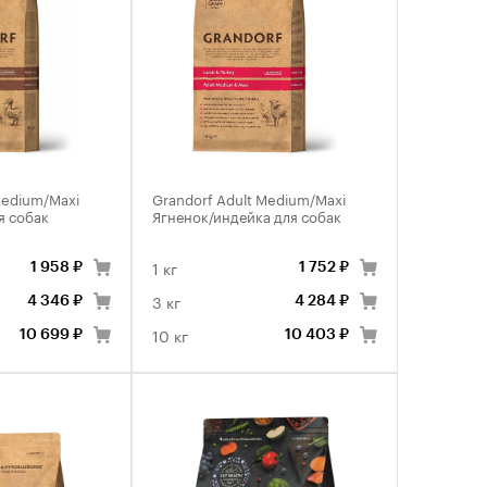
Medium/Maxi
Grandorf Adult Medium/Maxi
я собак
Ягненок/индейка для собак
1 кг
1 958 ₽
1 752 ₽
3 кг
4 346 ₽
4 284 ₽
10 кг
10 699 ₽
10 403 ₽