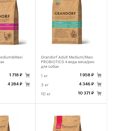
 Medium&Maxi
Grandorf Adult Medium/Maxi
бак
PROBIOTICS 4 вида мяса/рис
для собак
1 кг
1 718 ₽
1 958 ₽
3 кг
4 284 ₽
4 346 ₽
10 кг
10 371 ₽