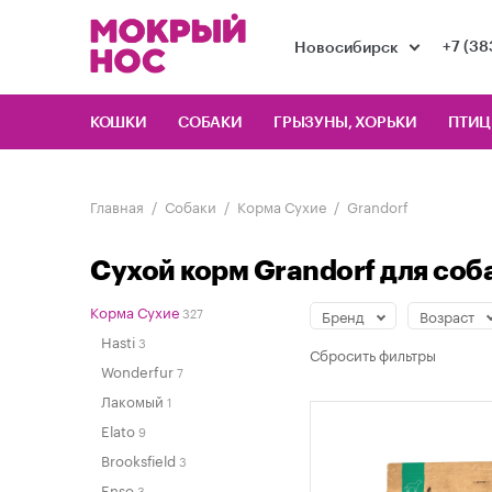
+7 (38
Новосибирск
КОШКИ
СОБАКИ
ГРЫЗУНЫ, ХОРЬКИ
ПТИ
Главная
Собаки
Корма Сухие
Grandorf
Сухой корм Grandorf для соб
Корма Сухие
327
Бренд
Возраст
Hasti
3
Сбросить
фильтры
Wonderfur
7
Лакомый
1
Elato
9
Brooksfield
3
Enso
3