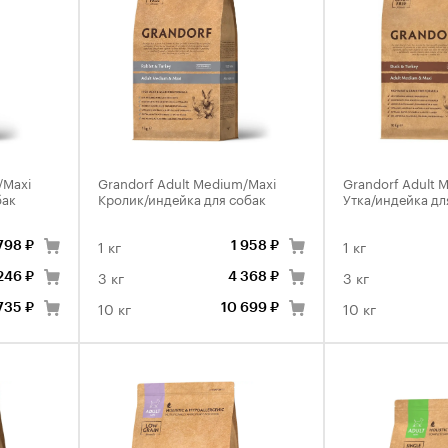
/Maxi
Grandorf Adult Medium/Maxi
Grandorf Adult 
бак
Кролик/индейка для собак
Утка/индейка дл
1 кг
1 кг
 798 ₽
1 958 ₽
3 кг
3 кг
246 ₽
4 368 ₽
10 кг
10 кг
735 ₽
10 699 ₽