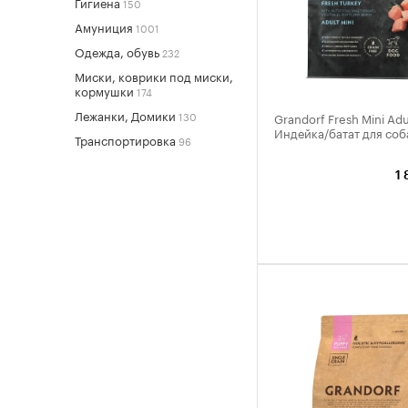
Гигиена
150
Амуниция
1001
Одежда, обувь
232
Миски, коврики под миски,
кормушки
174
Лежанки, Домики
130
Grandorf Fresh Mini Adu
Индейка/батат для соба
Транспортировка
96
1 