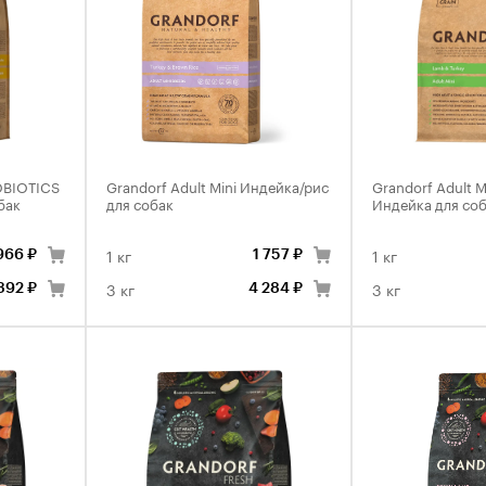
ROBIOTICS
Grandorf Adult Mini Индейка/рис
Grandorf Adult M
бак
для собак
Индейка для со
1 кг
1 кг
966 ₽
1 757 ₽
3 кг
3 кг
392 ₽
4 284 ₽