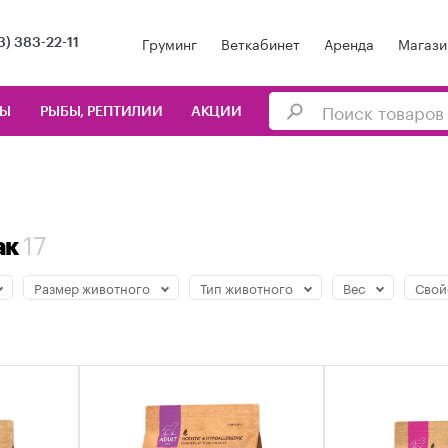
Груминг
Веткабинет
Аренда
Магази
3) 383-22-11
ЦЫ
РЫБЫ, РЕПТИЛИИ
АКЦИИ
17
ак
Размер животного
Тип животного
Вес
Свой