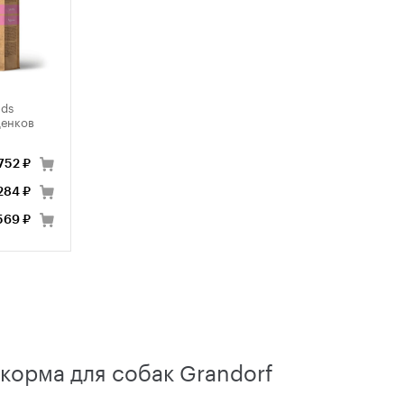
eds
щенков
 752 ₽
284 ₽
569 ₽
корма для собак Grandorf