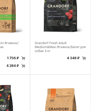
ini Ягненок/
Grandorf Fresh Adult
бак
Medium&Maxi Ягненок/Батат для
собак 3 кг
1 756 ₽
4 348 ₽
4 284 ₽