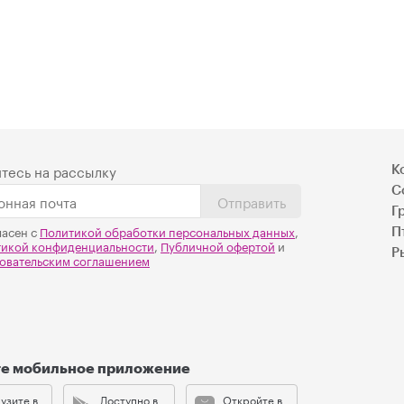
тесь на рассылку
К
С
Отправить
Г
ласен с
Политикой обработки персональных данных
,
П
тикой конфиденциальности
,
Публичной офертой
и
Р
овательским соглашением
те мобильное приложение
узите в
Доступно в
Откройте в