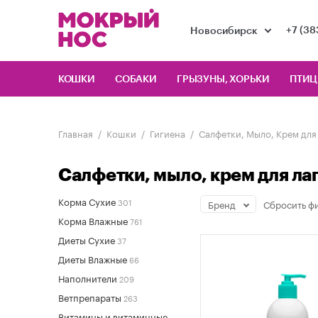
+7 (38
Новосибирск
КОШКИ
СОБАКИ
ГРЫЗУНЫ, ХОРЬКИ
ПТИ
Главная
Кошки
Гигиена
Салфетки, Мыло, Крем для
Салфетки, мыло, крем для ла
Корма Сухие
301
Бренд
Сбросить
фи
Корма Влажные
761
Диеты Сухие
37
Диеты Влажные
66
Наполнители
209
Ветпрепараты
263
Витамины и витаминные