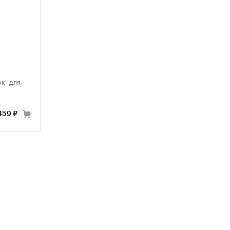
к" для
459 ₽