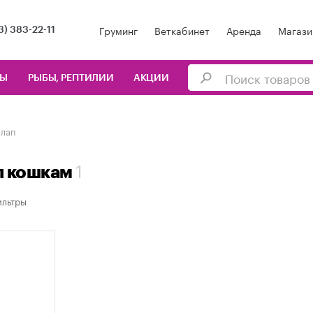
Груминг
Веткабинет
Аренда
Магази
3) 383-22-11
ЦЫ
РЫБЫ, РЕПТИЛИИ
АКЦИИ
 лап
1
п кошкам
льтры