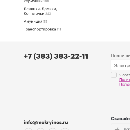
кормушки
188
Лежанки, Домики,
Когтеточки
243
Амуниция
55
Транспортировка
111
Подпиши
+7 (383) 383-22-11
Я сог
Поли
Польз
Скачай
info@mokryinos.ru
Загр