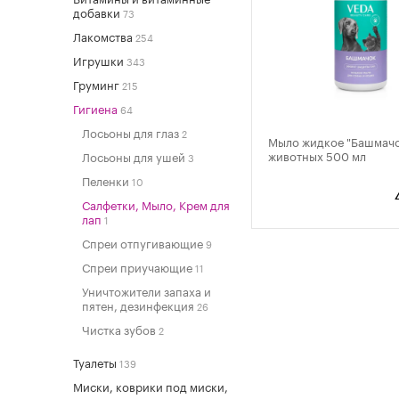
добавки
73
Лакомства
254
Игрушки
343
Груминг
215
Гигиена
64
Лосьоны для глаз
2
Мыло жидкое "Башмачо
животных 500 мл
Лосьоны для ушей
3
Пеленки
10
Салфетки, Мыло, Крем для
лап
1
Спреи отпугивающие
9
Спреи приучающие
11
Уничтожители запаха и
пятен, дезинфекция
26
Чистка зубов
2
Туалеты
139
Миски, коврики под миски,