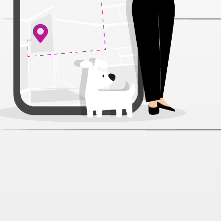
Клетка N1 3 этажа прямоугольная
укомплектованная в
ассортименте для грызунов
58*32*41 см
Артикул:
49226
Нет отзывов
3 898 ₽