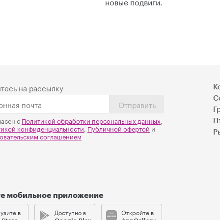
новые подвиги.
тесь на рассылку
К
С
Отправить
Г
ласен с
Политикой обработки персональных данных
,
П
тикой конфиденциальности
,
Публичной офертой
и
Р
овательским соглашением
те мобильное приложение
узите в
Доступно в
Откройте в