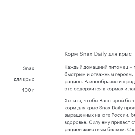
Корм Snax Daily для крыс
Каждый домашний питомец – г
Snax
быстрым и отважным героям,
для крыс
рацион. Разнообразие ингред
это содержится в кормах и лак
400 г
Хотите, чтобы Ваш герой был
корм для крыс Snax Daily про
выращенных на юге России, б
здоровье. Силу ему придаст 
рацион животным белком. С ко