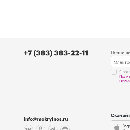
Подпиши
+7 (383) 383-22-11
Я сог
Поли
Польз
Скачай
info@mokryinos.ru
Загр