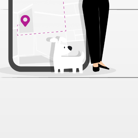
Зоомир Витаминчик
Общеукрепляющий гранулы для
грызунов 50 г
Артикул:
16243
Нет отзывов
139 ₽
В наличии