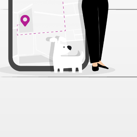
Спрей Brizberry для защиты мест
не предназначенных для туалета
кошек 250 мл
Артикул:
53910
Нет отзывов
597 ₽
Нет в наличии