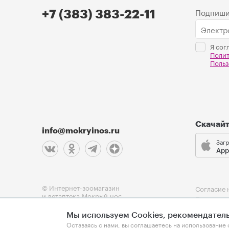
Подпиши
+7 (383) 383-22-11
Я сог
Поли
Польз
Скачай
info@mokryinos.ru
Загр
App
© Интернет-зоомагазин
Согласие 
и ветаптека Мокрый нос
Политика
Пользоват
Мы используем Cookies, рекомендатель
Оферта
Оставаясь с нами, вы соглашаетесь на использование 