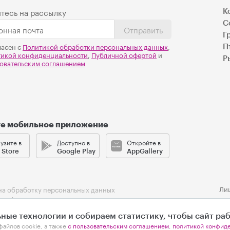
тесь на рассылку
К
С
Отправить
Г
ласен с
Политикой обработки персональных данных
,
П
тикой конфиденциальности
,
Публичной офертой
и
Р
овательским соглашением
те мобильное приложение
узите в
Доступно в
Откройте в
 Store
Google Play
AppGallery
Ли
на обработку персональных данных
 конфиденциальности
ельское соглашение
ные технологии и собираем статистику, чтобы сайт ра
файлов cookie, а также
с пользовательским соглашением
,
политикой конфид