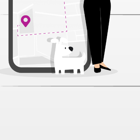
Blitz Sensitive Sterilised Кролик/
Клюква соус пауч д/кош 85 г
Артикул:
32564
Нет отзывов
95 ₽
В наличии