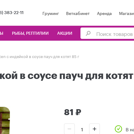
Груминг
Веткабинет
Аренда
Магази
3) 383-22-11
ЦЫ
РЫБЫ, РЕПТИЛИИ
АКЦИИ
tten с индейкой в соусе пауч для котят 85 г
кой в соусе пауч для котят
81 ₽
В н