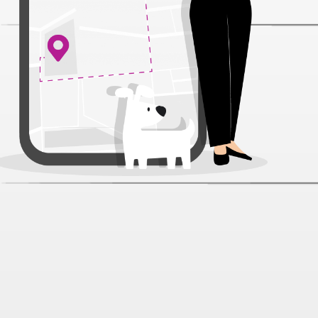
Granplus Gourmet Cat Говядина
пауч для кошек 85 г
Артикул:
42760
Нет отзывов
112 ₽
Под заказ