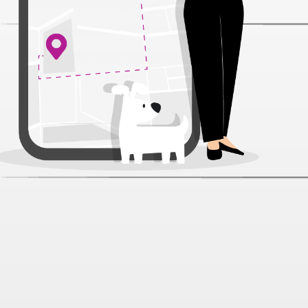
Me-O Тунец/Макрель в желе пауч
для кошек 80 г
Артикул:
33807
Нет отзывов
143 ₽
Нет в наличии