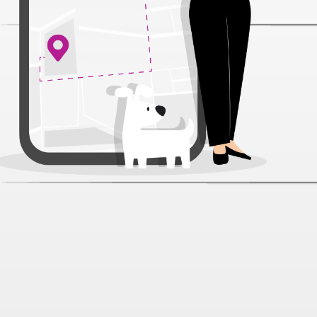
Me-O Тунец в желе пауч для котят
80 г
Артикул:
20231
Нет отзывов
111 ₽
Нет в наличии