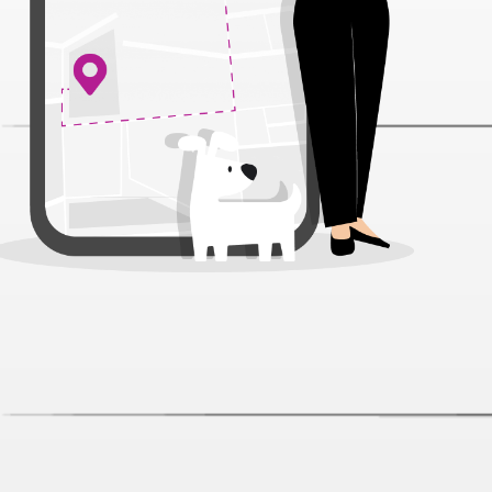
Whiskas Лосось желе пауч для